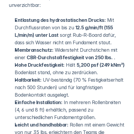
unverzichtbar:
Entlastung des hydrostatischen Drucks:
 Mit 
Durchflussraten von bis zu 
12.5 g/min/ft (155 
L/min/m) unter Last
 sorgt Rub-R-Board dafür, 
dass sich Wasser nicht am Fundament staut.
Membranschutz:
 Widersteht Durchstichen mit 
einer 
CBR-Durchstoßfestigkeit von 250 lbs.
 .
Hohe Druckfestigkeit:
 Hält 
5,200 psf (249 kNm²)
Bodenlast stand, ohne zu zerdrücken.
Haltbarkeit:
 UV-beständig (70 % Festigkeitserhalt 
nach 500 Stunden) und für langfristigen 
Bodenkontakt ausgelegt.
Einfache Installation:
 In mehreren Rollenbreiten 
(4, 6 und 8 ft) erhältlich, passend zu 
unterschiedlichen Fundamentgrößen.
Leicht und handhabbar:
 Rollen mit einem Gewicht 
von nur 35 lbs. erleichtern den Teams die 