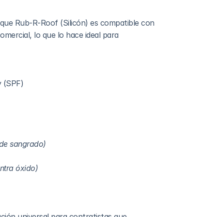
 que Rub-R-Roof (Silicón) es compatible con 
mercial, lo que lo hace ideal para 
y (SPF)
de sangrado)
ntra óxido)
ción universal para contratistas que 