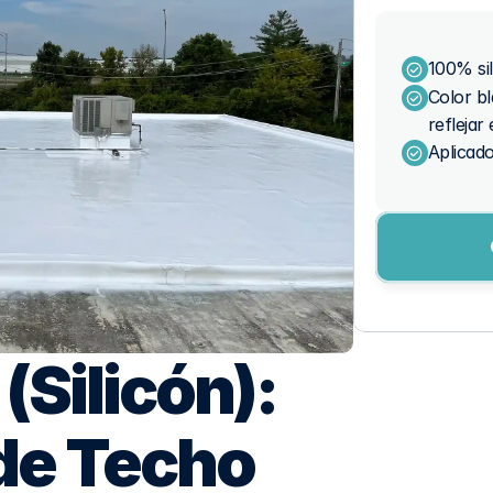
100% si
Color bl
reflejar 
Aplicad
Silicón): 
de Techo 