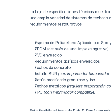
La hoja de especificaciones técnicas muestra
una amplia variedad de sistemas de techado co
recubrimientos restaurativos:
Espuma de Poliuretano Aplicada por Spra
EPDM (después de una limpieza agresiva)
PVC envejecido
Recubrimientos acrílicos envejecidos
Techos de concreto
Asfalto BUR 
(con imprimador bloqueador 
Betún modificado granuloso y liso
Techos metálicos 
(requiere preparación co
TPO 
(con imprimador compatible)
Esta flexibilidad hace de Rub-R-Roof una solu