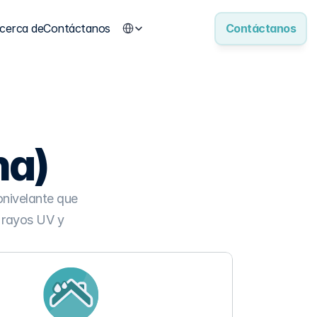
Select Language
cerca de
Contáctanos
Contáctanos
na)
nivelante que 
 rayos UV y 