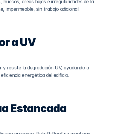
huecos, áreas bajas e irregularidades de la 
 impermeable, sin trabajo adicional.
or a UV
ar y resiste la degradación UV, ayudando a 
ficiencia energética del edificio.
ua Estancada
 silicona prospera. Rub-R-Roof se mantiene 