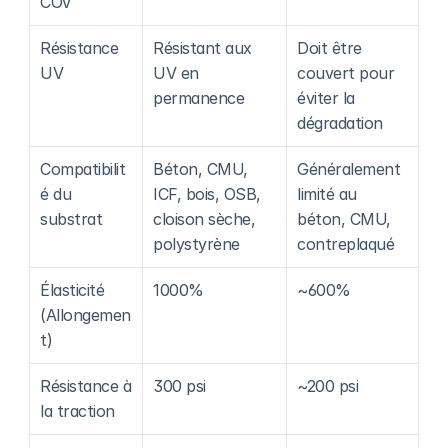
COV
Résistance 
Résistant aux 
Doit être 
UV
UV en 
couvert pour 
permanence
éviter la 
dégradation
Compatibilit
Béton, CMU, 
Généralement 
é du 
ICF, bois, OSB, 
limité au 
substrat
cloison sèche, 
béton, CMU, 
polystyrène
contreplaqué
Élasticité 
1000%
~600%
(Allongemen
t)
Résistance à 
300 psi
~200 psi
la traction