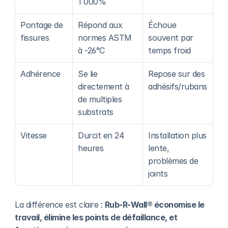
1 000%
Pontage de 
Répond aux 
Échoue 
fissures
normes ASTM 
souvent par 
à -26°C
temps froid
Adhérence
Se lie 
Repose sur des 
directement à 
adhésifs/rubans
de multiples 
substrats
Vitesse
Durcit en 24 
Installation plus 
heures
lente, 
problèmes de 
joints
La différence est claire : 
Rub-R-Wall® économise le 
travail, élimine les points de défaillance, et 